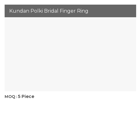
Kundan Polki Bridal Finger Ring
5 Piece
MOQ :